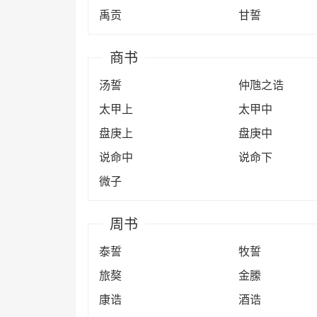
禹贡
甘誓
商书
汤誓
仲虺之诰
太甲上
太甲中
盘庚上
盘庚中
说命中
说命下
微子
周书
泰誓
牧誓
旅獒
金縢
康诰
酒诰