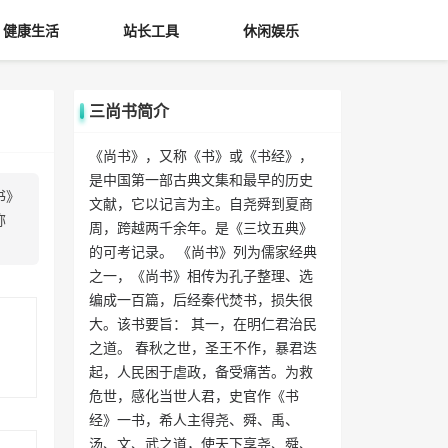
健康生活
站长工具
休闲娱乐
三尚书简介
《尚书》，又称《书》或《书经》，
是中国第一部古典文集和最早的历史
书》
文献，它以记言为主。自尧舜到夏商
称
周，跨越两千余年。是《三坟五典》
的可考记录。 《尚书》列为儒家经典
之一，《尚书》相传为孔子整理、选
编成一百篇，后经秦代焚书，损失很
大。该书要旨： 其一，在明仁君治民
之道。 春秋之世，圣王不作，暴君迭
起，人民困于虐政，备受痛苦。为救
危世，感化当世人君，史官作《书
经》一书，希人主得尧、舜、禹、
汤、文、武之道，使天下享尧、舜、