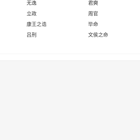
无逸
君奭
立政
周官
康王之诰
毕命
吕刑
文侯之命