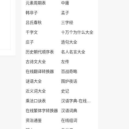
元素周期表
中庸
韩非子
孟子
吕氏春秋
三字经
千字文
十万个为什么大全
庄子
造句大全
历史朝代顺序表
名人名言大全
古诗文大全
左传
在线翻译转换器
百战奇略
谜语大全
围炉夜话
近义词大全
史记
乘法口诀表
汉语字典-在线查字
在线繁体字转换器
汉语词典
资治通鉴
在线组词