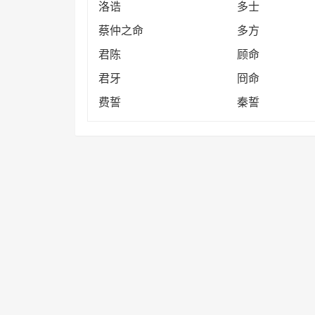
洛诰
多士
蔡仲之命
多方
君陈
顾命
君牙
冏命
费誓
秦誓