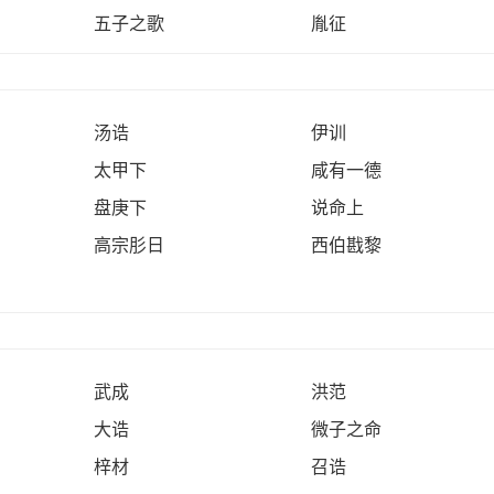
五子之歌
胤征
汤诰
伊训
太甲下
咸有一德
盘庚下
说命上
高宗肜日
西伯戡黎
武成
洪范
大诰
微子之命
梓材
召诰