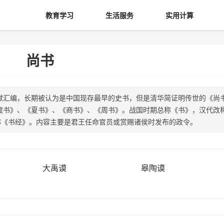
教育学习
生活服务
实用计算
尚书
献汇编，长期被认为是中国现存最早的史书，但是清华简证明传世的《尚
虞书》、《夏书》、《商书》、《周书》。战国时期总称《书》，汉代改
称《书经》。内容主要是君王任命官员或赏赐诸侯时发布的政令。
大禹谟
皋陶谟